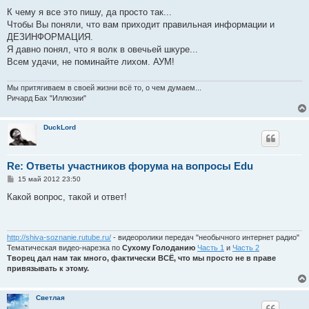
К чему я все это пишу, да просто так...
Чтобы Вы поняли, что вам приходит правильная информации и
ДЕЗИНФОРМАЦИЯ.
Я давно понял, что я волк в овечьей шкуре...
Всем удачи, не поминайте лихом. АУМ!
Мы притягиваем в своей жизни всё то, о чем думаем...
Ричард Бах "Иллюзии"
DuckLord
Re: Ответы участников форума на вопросы Edu
С
15 май 2012 23:50
о
о
Какой вопрос, такой и ответ!
б
щ
е
н
и
http://shiva-soznanie.rutube.ru/
- видеоролики передач "необычного интернет радио"
е
Тематическая видео-нарезка по
Сухому Голоданию
Часть 1
и
Часть 2
Творец дал нам так много, фактически ВСЁ, что мы просто не в праве
привязывать к этому.
Светлая