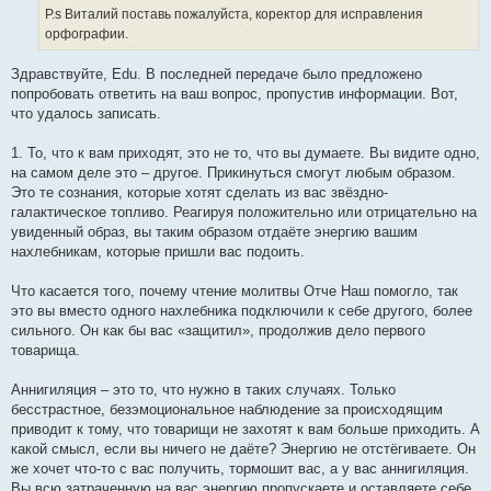
P.s Виталий поставь пожалуйста, коректор для исправления
орфографии.
Здравствуйте, Edu. В последней передаче было предложено
попробовать ответить на ваш вопрос, пропустив информации. Вот,
что удалось записать.
1. То, что к вам приходят, это не то, что вы думаете. Вы видите одно,
на самом деле это – другое. Прикинуться смогут любым образом.
Это те сознания, которые хотят сделать из вас звёздно-
галактическое топливо. Реагируя положительно или отрицательно на
увиденный образ, вы таким образом отдаёте энергию вашим
нахлебникам, которые пришли вас подоить.
Что касается того, почему чтение молитвы Отче Наш помогло, так
это вы вместо одного нахлебника подключили к себе другого, более
сильного. Он как бы вас «защитил», продолжив дело первого
товарища.
Аннигиляция – это то, что нужно в таких случаях. Только
бесстрастное, безэмоциональное наблюдение за происходящим
приводит к тому, что товарищи не захотят к вам больше приходить. А
какой смысл, если вы ничего не даёте? Энергию не отстёгиваете. Он
же хочет что-то с вас получить, тормошит вас, а у вас аннигиляция.
Вы всю затраченную на вас энергию пропускаете и оставляете себе.