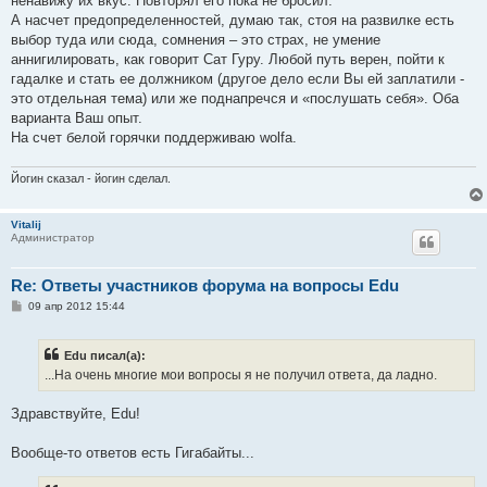
ненавижу их вкус. Повторял его пока не бросил.
А насчет предопределенностей, думаю так, стоя на развилке есть
выбор туда или сюда, сомнения – это страх, не умение
аннигилировать, как говорит Сат Гуру. Любой путь верен, пойти к
гадалке и стать ее должником (другое дело если Вы ей заплатили -
это отдельная тема) или же поднапречся и «послушать себя». Оба
варианта Ваш опыт.
На счет белой горячки поддерживаю wolfa.
Йогин сказал - йогин сделал.
Vitalij
Администратор
Re: Ответы участников форума на вопросы Edu
С
09 апр 2012 15:44
о
о
б
Edu писал(а):
щ
е
...На очень многие мои вопросы я не получил ответа, да ладно.
н
и
е
Здравствуйте, Edu!
Вообще-то ответов есть Гигабайты...