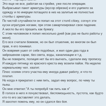
Это еще не все, работая на стройке, уже после операции.
Выбрасывал пакет арматуры (мусор обрезки) и его уципило за
одежду и по инерции потащило в низ на залитые не полностью
столбы с арматуры.
По чистой случайности он попал на этот столб сбоку, согнул эти
куски атратурик ногами, при этом самартизировал свое падение.
А могло бы его прошить как бумагу.
С этим человеком я попил несколько дней (как раз не было работы у
меня).
Его все считали бомжем, но он был отшелник, во многом он был
прав, я его понимал.
Он вовремя ушел от себе подобных, и жил один два года в
заброшеном сарае, без света, воды, канализации и т.д.
Вы не поверите, полиция нет бы его выгнать, сделали ему прописку.
И каждую пятницу из красного креста ему возили пайок. На неделю
нормальному чел. хватит.
Плюс хозяин этого участка ему иногда давал работу, и что-то
платил.
Но когда я прекратил с ним пить, задал ему вопрос, по чему ты
пьеш.
Он мне ответил:"А ты попробуй так пить как я"
В голосе в него я почувствовал, беспомощьность, пустота, как будто
кто-то его заставляет это делать.
Я захотел помочь ему, но он сдался без боя.