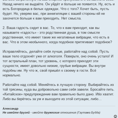
Назад ничего не выдаёте. Он уйдёт и больше не появится. Ну, есть и
есть Богородица в белых одеждах. Что с того? Хочет быть, пусть
будет. Но, уверяю вас, при аннигиляции с вашей стороны ей не
захочется больше к вам приходить. Нет смысла.
2. Ваша гадость сидит в вас. То, что к вам приходит, как вы
называете «гадость» - это родственная душа, в том смысле
родственная, что имеет такие же негативные вибрации, что есть в
вас. Что в этом необычного, когда подобное притягивает подобное?
Исправляйтесь, делайте себя лучше, работайте над собой. Пусть
ваше тело отдохнёт уже от алкоголя. Поверьте, оно очень устало! И
тот астральный план, тот уровень, с которого приходят эти
сущности, имеет довольно низкие, грубые вибрации. Вы внутри
подобны им. Ну что ж, свой пришёл к своему в гости. Всё
нормально.
Работайте над собой. Меняйтесь в лучшую сторону. Выбирайтесь из
той трясины, куда вы добровольно сами себя завели. Бросайте пить.
«Китайское» предупреждение вам правильно было дано. Ибо хватит.
Либо вы берётесь за ум и выходите из этой ситуации, либо…
Александр
Не имейте друзей
- имейте
дружеские
отношения (Гаутама Будда)