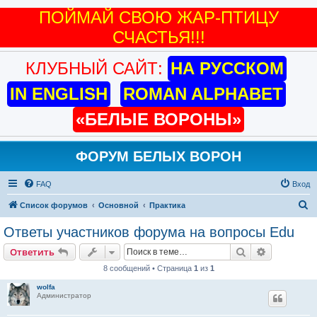
КЛУБНЫЙ САЙТ:
НА РУССКОМ
IN ENGLISH
ROMAN ALPHABET
«БЕЛЫЕ ВОРОНЫ»
ФОРУМ БЕЛЫХ ВОРОН
FAQ
Вход
П
Список форумов
Основной
Практика
о
Ответы участников форума на вопросы Edu
и
Поиск
Расширен
Ответить
с
8 сообщений • Страница
1
из
1
к
wolfa
Администратор