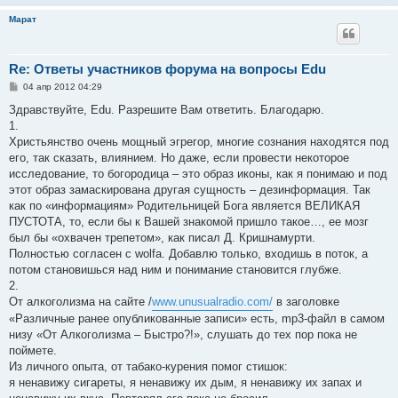
Марат
Re: Ответы участников форума на вопросы Edu
С
04 апр 2012 04:29
о
о
Здравствуйте, Edu. Разрешите Вам ответить. Благодарю.
б
1.
щ
е
Христьянство очень мощный эгрегор, многие сознания находятся под
н
его, так сказать, влиянием. Но даже, если провести некоторое
и
е
исследование, то богородица – это образ иконы, как я понимаю и под
этот образ замаскирована другая сущность – дезинформация. Так
как по «информациям» Родительницей Бога является ВЕЛИКАЯ
ПУСТОТА, то, если бы к Вашей знакомой пришло такое…, ее мозг
был бы «охвачен трепетом», как писал Д. Кришнамурти.
Полностью согласен с wolfa. Добавлю только, входишь в поток, а
потом становишься над ним и понимание становится глубже.
2.
От алкоголизма на сайте /
www.unusualradio.com/
в заголовке
«Различные ранее опубликованные записи» есть, mp3-файл в самом
низу «От Алкоголизма – Быстро?!», слушать до тех пор пока не
поймете.
Из личного опыта, от табако-курения помог стишок:
я ненавижу сигареты, я ненавижу их дым, я ненавижу их запах и