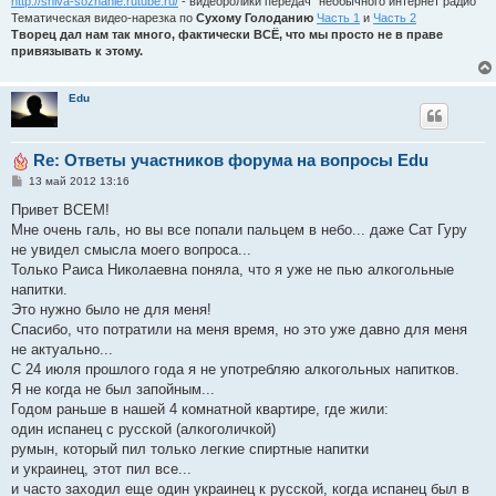
http://shiva-soznanie.rutube.ru/
- видеоролики передач "необычного интернет радио"
Тематическая видео-нарезка по
Сухому Голоданию
Часть 1
и
Часть 2
Творец дал нам так много, фактически ВСЁ, что мы просто не в праве
привязывать к этому.
Edu
Re: Ответы участников форума на вопросы Edu
С
13 май 2012 13:16
о
о
Привет ВСЕМ!
б
Мне очень галь, но вы все попали пальцем в небо... даже Сат Гуру
щ
е
не увидел смысла моего вопроса...
н
Только Раиса Николаевна поняла, что я уже не пью алкогольные
и
е
напитки.
Это нужно было не для меня!
Спасибо, что потратили на меня время, но это уже давно для меня
не актуально...
С 24 июля прошлого года я не употребляю алкогольных напитков.
Я не когда не был запойным...
Годом раньше в нашей 4 комнатной квартире, где жили:
один испанец с русской (алкоголичкой)
румын, который пил только легкие спиртные напитки
и украинец, этот пил все...
и часто заходил еще один украинец к русской, когда испанец был в