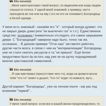
Edu писал(а):
...Меня заинтересовал такой вопрос, по видениям или когда людям
слышатся голоса. У одной моей знакомой, к примеру, часто
приходила во сне или на яву ( это не кто не понимает) Богородица
в белой одежде...
У меня есть знакомый - назовём его "я" - который иногда думает, что
не закрыл дверь дома (или "не выключил газ" и т.п.). Единственное
средство:
осознанно
/ внимательно отследить это самое закрывание
двери. С "Богородицей" наверное надо было, точно так же,
осознанно... В данном примере "Отче наш" заставлял работать
другие части мозга, в связи с чем на "материализацию" Богородицы
уже не стало хватать ресурсов и та "не пришла". Ещё более
продуктивно было бы встать над уже не на шутку поднадоевшей
многим христианской символикой...
Edu писал(а):
...Я сам чувствовал (присутствие чего-то), когда на кровати возле
тебя "что-то" лежит и дышит, "что-то" ходит по комнате, жуть...
Другой вариант "Богородицы", уже на личном опыте - как раз под
влиянием "первой"...
Edu писал(а):
У меня такой вопрос: если все в нашей жизни предопределено, то