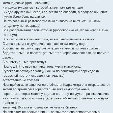
командировке (дольнобойщик)
и я хохол (украинец - который живет там где лучше)
В ходе дружеской беседы со всеми по очереди, в процесе общения
нужно было быть на равных...
На откровенный разговор трезвый пьяного не вытянет... (Сытый
голодному не товарищь)
Все рассказывали свои истории (добровольно не кто не кого за язык
не тянул)
Все кто жили в этой квартире, всем смерь дышала в спину.
С испанцем мы накурились, тот рассказал следующее.
Хорошо выпившый с другом он ехал на авто и попали в дерево.
Водитель был не престегнут, вылетел через лобовое стекло прямо в
дерево.
А он выжил, был престегнут.
После ДТП не пьет ни пива, толь курит марихуану.
Русская переходила улицу ночью по пешеходном переходе (в
годорской черте и освещенном участке)
естественно не трезвая.
Несящийся авто зацепил ее в области бедра когда она оторвалась от
земли во время бега (сработал инстикт самосохранения).
перелетела через машину сделав сальто у воздухе, приземлившись
на спину а рука смягчила удар головы об землю (оказалась согнута
в локте на
затылке). Встала и пошла как не чем не бывало.
Но при этом не бросила пить... за три года она привратилась в