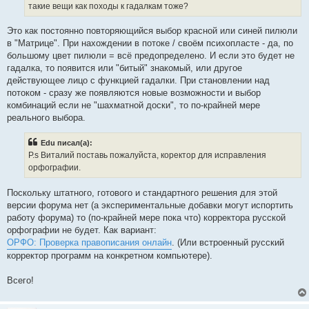
такие вещи как походы к гадалкам тоже?
Это как постоянно повторяющийся выбор красной или синей пилюли
в "Матрице". При нахождении в потоке / своём психопласте - да, по
большому цвет пилюли = всё предопределено. И если это будет не
гадалка, то появится или "битый" знакомый, или другое
действующее лицо с функцией гадалки. При становлении над
потоком - сразу же появляются новые возможности и выбор
комбинаций если не "шахматной доски", то по-крайней мере
реального выбора.
Edu писал(а):
P.s Виталий поставь пожалуйста, коректор для исправления
орфографии.
Поскольку штатного, готового и стандартного решения для этой
версии форума нет (а экспериментальные добавки могут испортить
работу форума) то (по-крайней мере пока что) корректора русской
орфографии не будет. Как вариант:
ОРФО: Проверка правописания онлайн
. (Или встроенный русский
корректор программ на конкретном компьютере).
Всего!