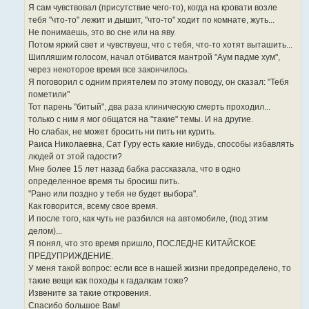
Я сам чувствовал (присутствие чего-то), когда на кровати возле
тебя "что-то" лежит и дышит, "что-то" ходит по комнате, жуть...
Не понимаешь, это во сне или на яву.
Потом яркий свет и чувствуеш, что с тебя, что-то хотят выташить...
Шипляшим голосом, начал отбиватся мантрой "Аум падме хум",
через некоторое время все закончилось.
Я поговорил с одним приятелем по этому поводу, он сказал: "Тебя
пометили"
Тот парень "битый", два раза клиническую смерть проходил...
только с ним я мог общатся на "такие" темы. И на другие.
Но слабак, не может бросить ни пить ни курить.
Раиса Николаевна, Сат Гуру есть какие нибудь, способы избавлять
людей от этой гадости?
Мне более 15 лет назад бабка рассказала, что в одно
определенное время ты бросиш пить.
"Рано или поздно у тебя не будет выбора".
Как говорится, всему свое время.
И после того, как чуть не разбился на автомобиле, (под этим
делом)...
Я понял, что это время пришло, ПОСЛЕДНЕ КИТАЙСКОЕ
ПРЕДУПРИЖДЕНИЕ.
У меня такой вопрос: если все в нашей жизни предопределено, то
такие вещи как походы к гадалкам тоже?
Извените за такие откровения.
Спасибо большое Вам!