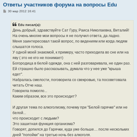
Ответы участников форума на вопросы Edu
С
30 мар 2012 16:41
о
о
б
Edu писал(а):
щ
е
День добрый, здравствуйте Сат Гуру, Раиса Николаевна, Виталий!
н
На очень многие мои вопросы я не получил ответа, да ладно.
и
е
Меня заинтересовал такой вопрос, по видениям или когда людям
слышатся голоса.
У одной моей знакомой, к примеру, часто приходила во сне или на
яву ( это не кто не понимает)
Богородица в белой одежде, она с ней разговаривала, не один раз.
Ей страшно было рассказывать, думала что у нее уже "крыша
едет".
Набралась смелости, поговорила со свекровью, та посоветовала
читать Отче наш.
Говорила помогло...
Каким образом, все это происходит?
И другая тема по алкоголизму, почему при "Белой гарячке" или не
белой...
что происходит с людьми?
Это зашитная функция организма?
Говорят, допился до Гарячки, куда уже больше.... после нескольких
дней "попойки" на третью ночь без алкоголя.