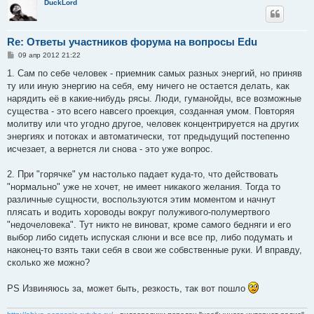
DuckLord
Re: Ответы участников форума на вопросы Edu
С
09 апр 2012 21:22
о
о
1. Сам по себе человек - приемник самых разных энергий, но приняв
б
ту или иную энергию на себя, ему ничего не остается делать, как
щ
е
нарядить её в какие-нибудь рясы. Люди, гуманойды, все возможные
н
существа - это всего навсего проекция, созданная умом. Повторяя
и
е
молитву или что угодно другое, человек концентрируется на других
энергиях и потоках и автоматически, тот предыдущий постепенно
исчезает, а вернется ли снова - это уже вопрос.
2. При "горячке" ум настолько падает куда-то, что действовать
"нормально" уже не хочет, не имеет никакого желания. Тогда то
различные сущности, воспользуются этим моментом и начнут
плясать и водить хороводы вокруг полуживого-полумертвого
"недочеловека". Тут никто не виноват, кроме самого бедняги и его
выбор либо сидеть испуская слюни и все все пр, либо подумать и
наконец-то взять таки себя в свои же собвственные руки. И вправду,
сколько же можно?
PS Извиняюсь за, может быть, резкость, так вот пошло