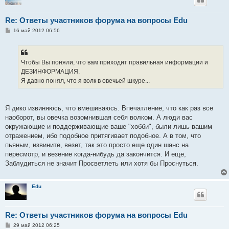
Re: Ответы участников форума на вопросы Edu
С
16 май 2012 06:56
о
о
б
щ
е
Чтобы Вы поняли, что вам приходит правильная информации и
н
ДЕЗИНФОРМАЦИЯ.
и
е
Я давно понял, что я волк в овечьей шкуре...
Я дико извиняюсь, что вмешиваюсь. Впечатление, что как раз все
наоборот, вы овечка возомнившая себя волком. А люди вас
окружающие и поддерживающие ваше "хобби", были лишь вашим
отражением, ибо подобное притягивает подобное. А в том, что
пьяным, извините, везет, так это просто еще один шанс на
пересмотр, и везение когда-нибудь да закончится. И еще,
Заблудиться не значит Просветлеть или хотя бы Проснуться.
Edu
Re: Ответы участников форума на вопросы Edu
С
29 май 2012 06:25