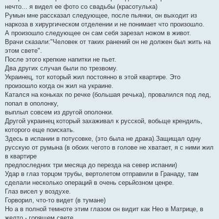
нечто... я видел ее фото со свадьбы (красотулька)
Румын мне рассказал следующее, после пьянки, он выходит из
наркоза в хирургическом отделении и не понимает что произошло.
А произошло следующее он сам себя зарезал ножом в живот.
Врачи сказали:"Человек от таких ранений он не должен был жить на
этом свете".
После этого крепкие напитки не пьет.
Два других случая были по трезвому.
Украинец, тот который жил постоянно в этой квартире. Это
произошло когда он жил на украине.
Катался на коньках по речке (большая речька), провалился под лед,
попал в ополонку,
выплыл совсем из другой ополонки.
Другой украинец который захаживал к русской, вобьще крендиль,
которого еще поискать.
Здесь в испании в потусовке, (это была не драка).Защищал одну
русскую от румына (в обоих чегото в голове не хватает, я с ними жил
в квартире
предпоследних три месяца до перезда на север испании)
Удар в глаз торцом трубы, вертолетом отправили в Гранаду, там
сделали несколько операций в очень серьйозном ценре.
Глаз висел у воздухе.
Горворил, что-то видет (в тумане)
Но а в полной темноте этим глазом он видит как Нео в Матрице, в
желто - горящем свете.