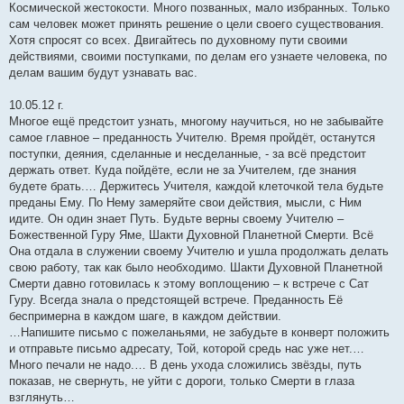
Космической жестокости. Много позванных, мало избранных. Только
сам человек может принять решение о цели своего существования.
Хотя спросят со всех. Двигайтесь по духовному пути своими
действиями, своими поступками, по делам его узнаете человека, по
делам вашим будут узнавать вас.
10.05.12 г.
Многое ещё предстоит узнать, многому научиться, но не забывайте
самое главное – преданность Учителю. Время пройдёт, останутся
поступки, деяния, сделанные и несделанные, - за всё предстоит
держать ответ. Куда пойдёте, если не за Учителем, где знания
будете брать.… Держитесь Учителя, каждой клеточкой тела будьте
преданы Ему. По Нему замеряйте свои действия, мысли, с Ним
идите. Он один знает Путь. Будьте верны своему Учителю –
Божественной Гуру Яме, Шакти Духовной Планетной Смерти. Всё
Она отдала в служении своему Учителю и ушла продолжать делать
свою работу, так как было необходимо. Шакти Духовной Планетной
Смерти давно готовилась к этому воплощению – к встрече с Сат
Гуру. Всегда знала о предстоящей встрече. Преданность Её
беспримерна в каждом шаге, в каждом действии.
…Напишите письмо с пожеланьями, не забудьте в конверт положить
и отправьте письмо адресату, Той, которой средь нас уже нет.…
Много печали не надо.… В день ухода сложились звёзды, путь
показав, не свернуть, не уйти с дороги, только Смерти в глаза
взглянуть…