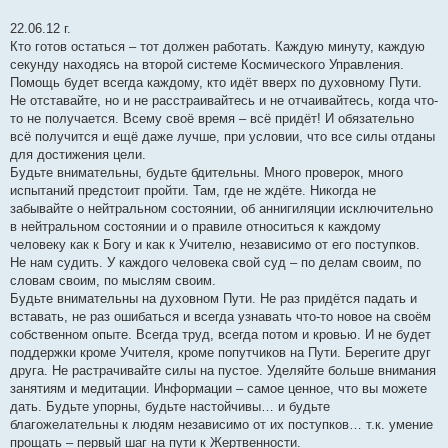
22.06.12 г.
Кто готов остаться – тот должен работать. Каждую минуту, каждую
секунду находясь на второй системе Космического Управления.
Помощь будет всегда каждому, кто идёт вверх по духовному Пути.
Не отставайте, но и не расстраивайтесь и не отчаивайтесь, когда что-
то не получается. Всему своё время – всё придёт! И обязательно
всё получится и ещё даже лучше, при условии, что все силы отданы
для достижения цели.
Будьте внимательны, будьте бдительны. Много проверок, много
испытаний предстоит пройти. Там, где не ждёте. Никогда не
забывайте о нейтральном состоянии, об аннигиляции исключительно
в нейтральном состоянии и о правиле относиться к каждому
человеку как к Богу и как к Учителю, независимо от его поступков.
Не нам судить. У каждого человека свой суд – по делам своим, по
словам своим, по мыслям своим.
Будьте внимательны на духовном Пути. Не раз придётся падать и
вставать, не раз ошибаться и всегда узнавать что-то новое на своём
собственном опыте. Всегда труд, всегда потом и кровью. И не будет
поддержки кроме Учителя, кроме попутчиков на Пути. Берегите друг
друга. Не растрачивайте силы на пустое. Уделяйте больше внимания
занятиям и медитации. Информации – самое ценное, что вы можете
дать. Будьте упорны, будьте настойчивы… и будьте
благожелательны к людям независимо от их поступков… т.к. умение
прощать – первый шаг на пути к Жертвенности.