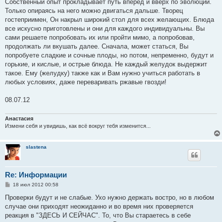
о
Собственный опыт прокладывает путь вперёд и вверх по эволюции.
б
Только опираясь на него можно двигаться дальше. Творец
щ
е
гостеприимен, Он накрыл широкий стол для всех желающих. Блюда
н
все искусно приготовлены и они для каждого индивидуальны. Вы
и
е
сами решаете попробовать их или пройти мимо, а попробовав,
продолжать ли вкушать далее. Сначала, может статься, Вы
попробуете сладкие и сочные плоды, но потом, непременно, будут и
горькие, и кислые, и острые блюда. Не каждый желудок выдержит
такое. Ему (желудку) также как и Вам нужно учиться работать в
любых условиях, даже переваривать ржавые гвозди!
08.07.12
Анастасия
Измени себя и увидишь, как всё вокруг тебя изменится...
slastena
Re: Информации
С
18 июл 2012 00:58
о
о
Проверки будут и не слабые. Ухо нужно держать востро, но в любом
б
случае они приходят неожиданно и во время них проверяется
щ
е
реакция в "ЗДЕСЬ И СЕЙЧАС". То, что Вы стараетесь в себе
н