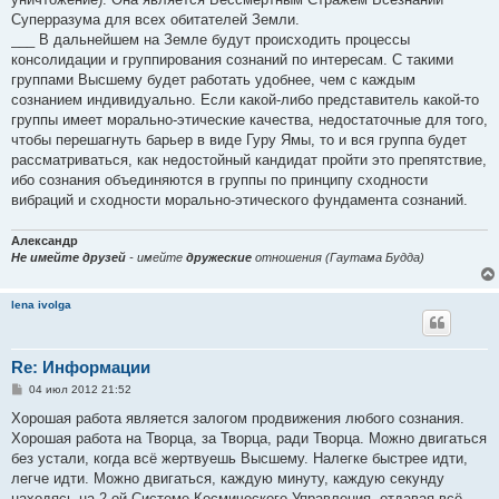
Суперразума для всех обитателей Земли.
___ В дальнейшем на Земле будут происходить процессы
консолидации и группирования сознаний по интересам. С такими
группами Высшему будет работать удобнее, чем с каждым
сознанием индивидуально. Если какой-либо представитель какой-то
группы имеет морально-этические качества, недостаточные для того,
чтобы перешагнуть барьер в виде Гуру Ямы, то и вся группа будет
рассматриваться, как недостойный кандидат пройти это препятствие,
ибо сознания объединяются в группы по принципу сходности
вибраций и сходности морально-этического фундамента сознаний.
Александр
Не имейте друзей
- имейте
дружеские
отношения (Гаутама Будда)
lena ivolga
Re: Информации
С
04 июл 2012 21:52
о
о
Хорошая работа является залогом продвижения любого сознания.
б
Хорошая работа на Творца, за Творца, ради Творца. Можно двигаться
щ
е
без устали, когда всё жертвуешь Высшему. Налегке быстрее идти,
н
легче идти. Можно двигаться, каждую минуту, каждую секунду
и
е
находясь на 2-ой Системе Космического Управления, отдавая всё