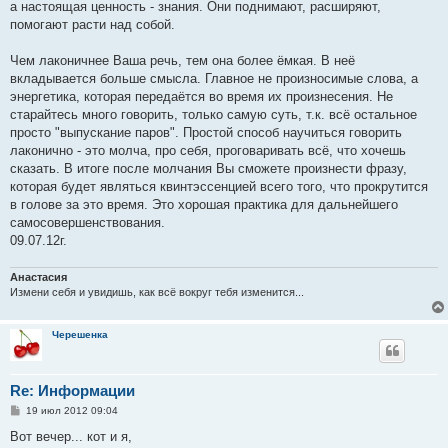
а настоящая ценность - знания. Они поднимают, расширяют,
помогают расти над собой.
Чем лаконичнее Ваша речь, тем она более ёмкая. В неё
вкладывается больше смысла. Главное не произносимые слова, а
энергетика, которая передаётся во время их произнесения. Не
старайтесь много говорить, только самую суть, т.к. всё остальное
просто "выпускание паров". Простой способ научиться говорить
лаконично - это молча, про себя, проговаривать всё, что хочешь
сказать. В итоге после молчания Вы сможете произнести фразу,
которая будет являться квинтэссенцией всего того, что прокрутится
в голове за это время. Это хорошая практика для дальнейшего
самосовершенствования.
09.07.12г.
Анастасия
Измени себя и увидишь, как всё вокруг тебя изменится...
Черешенка
Re: Информации
С
19 июл 2012 09:04
о
о
Вот вечер... кот и я,
б