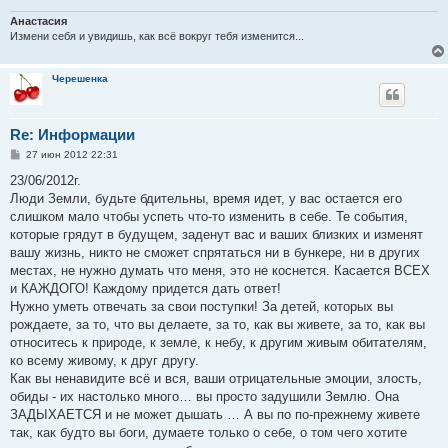
Анастасия
Измени себя и увидишь, как всё вокруг тебя изменится...
Черешенка
Re: Информации
С
27 июн 2012 22:31
о
о
23/06/2012г.
б
Люди Земли, будьте бдительны, время идет, у вас остается его
щ
е
слишком мало чтобы успеть что-то изменить в себе. Те события,
н
которые грядут в будущем, заденут вас и ваших близких и изменят
и
е
вашу жизнь, никто не сможет спрятаться ни в бункере, ни в других
местах, не нужно думать что меня, это не коснется. Касается ВСЕХ
и КАЖДОГО! Каждому придется дать ответ!
Нужно уметь отвечать за свои поступки! За детей, которых вы
рождаете, за то, что вы делаете, за то, как вы живете, за то, как вы
относитесь к природе, к земле, к небу, к другим живым обитателям,
ко всему живому, к друг другу.
Как вы ненавидите всё и вся, ваши отрицательные эмоции, злость,
обиды - их настолько много… вы просто задушили Землю. Она
ЗАДЫХАЕТСЯ и не может дышать … А вы по по-прежнему живете
так, как будто вы боги, думаете только о себе, о том чего хотите