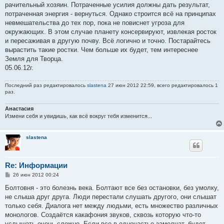
рачительный хозяин. Потраченные усилия должны дать результат,
потраченная энергия - вернуться. Однако строится всё на принципах
невмешательства до тех пор, пока не повиснет угроза для
окружающих. В этом случае планету консервируют, извлекая росток
и пересаживая в другую почву. Всё логично и точно. Постарайтесь
вырастить такие ростки. Чем больше их будет, тем интереснее
Земля для Творца.
05.06.12г.
Последний раз редактировалось
slastena
27 июн 2012 22:59, всего редактировалось 1
раз.
Анастасия
Измени себя и увидишь, как всё вокруг тебя изменится...
slastena
Re: Информации
С
26 июн 2012 00:24
о
о
Болтовня - это болезнь века. Болтают все без остановки, без умолку,
б
не слыша друг друга. Люди перестали слушать другого, они слышат
щ
е
только себя. Диалога нет между людьми, есть множество различных
н
монологов. Создаётся какафония звуков, сквозь которую что-то
и
е
услышать очень сложно. Если все в одночастье замолчат, будет