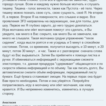
гораздо лучше. Всем и каждому нужно больше молчать и слушать
тишину. Тишина - голос вечности, также как Пустота - её тело. Через
тишину можно познать свою суть, свою сущность, своё Я. Не второе
Я, а первое. Второе Я на поверхности, его слышно и видно. Все
проявления ЭГО направлены на окружающих, они для толпы, для
шоу. Первое же Я глубоко зарыто, до него трудно докопаться.
Игра молчанка или обет молчания помогут это сделать, и Вы
увидите, как много в Вас сокрыто, как много Вы не замечали, как
много не слышали. Такая молчанка сродни упражнению "тихое
сидение", когда мысли роятся и не усидишь и 5 минут в спокойном
состоянии. Потом, со временем, получится высидеть и 10 минут, и 20
минут, потом 30 минут... и час. Также и с разговором: сначала слова
будут из Вас вырываться. Затем Вы прибегните к помощи листка и
ручки. И обмениваться информацией с окружающими сможете
эпистолярно, т.к. данная процедура "сдерживает" общающегося и по
скорости обмена информацией и по объему. Так как писать долго, Вы
автоматически снизите объём информации, передаваемый листу
бумаги. Ещё бумага сглаживает эмоции. На первых порах она будет
Вам просто необходима. Потом и она уберётся. Попробуйте
попрактиковать игру в молчанку или обет молчания, как кому
нравится. И Вы непременно изменитесь, изменитесь в лучшую
сторону.
Анастасия
Измени себя и увидишь, как всё вокруг тебя изменится...