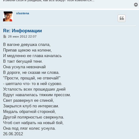
slastena
Re: Информации
С
26 июн 2012 22:07
о
о
В вагоне девушка спала,
б
Припав щекою на колени,
щ
е
И медленно ее глава качалась
н
В такт бегущей тени.
и
е
Она уснула невзначай
В дороге, не сказав ни слова.
"Прости, прощай, не отвечай!"
- шептало что- то в ней сурово.
Усталость всех прошедших дней
Вдруг навалилась тяжким прессом.
Свет развернул ее спиной,
Закрылся клуб по интересам.
Медаль обратной стороной,
Другой полярностью сверкнула.
Чтоб сил набрать на новый бой,
Она под лязг колес уснула.
26.06.2012