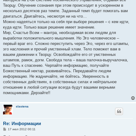
Творцу. Обучение сознания при этом происходит в ускоренном в
несколько десятков раз темпе. Заданный темп будет помогать вам
двигаться. Двигайтесь, несмотря ни на что…
Можно надеяться только на себя при выборе решения – с кем идти,
куда идти. Только ваше решение имеет значение.
Мир, Счастье Всем – мантра, необходимая всем людям для
выработки положительного мышления. Но Эго человеческое –
первый враг его. Сложно переступить через Эго, через его штампы,
эго наслоения и прочий умственный хлам. Тело поможет вам в
вашем движении к Творцу. Освобождайте его от умственных
штампов, рамок, догм. Свобода тела – ваша палочка-выручалочка,
ваш Путь к спасению. Черпайте информацию, получайте
Божественный нектар, развивайтесь. Передавайте людям
информацию. Не жадничайте, не бойтесь. Уверенность в
собственных действиях, в собственных силах и нейтральное
отношение в любой ситуации всегда будут вашими верными
помощниками. Дерзайте!!
slastena
Re: Информации
С
17 июл 2012 00:11
о