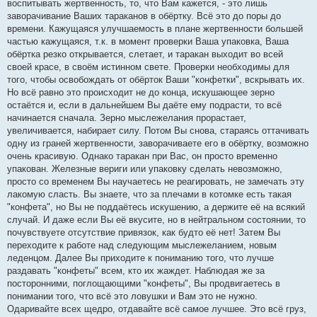
воспитывать жертвенность, то, что Вам кажется, - это лишь
и
е
заворачивание Ваших тараканов в обёртку. Всё это до поры до
времени. Кажущаяся улучшаемость в плане жертвенности большей
частью кажущаяся, т.к. в момент проверки Ваша упаковка, Ваша
обёртка резко открывается, слетает, и таракан выходит во всей
своей красе, в своём истинном свете. Проверки необходимы для
того, чтобы освобождать от обёрток Ваши "конфетки", вскрывать их.
Но всё равно это происходит не до конца, искушающее зерно
остаётся и, если в дальнейшем Вы даёте ему подрасти, то всё
начинается сначала. Зерно мыслежелания прорастает,
увеличивается, набирает силу. Потом Вы снова, стараясь оттачивать
одну из граней жертвенности, заворачиваете его в обёртку, возможно
очень красивую. Однако таракан при Вас, он просто временно
упакован. Железные вериги или упаковку сделать невозможно,
просто со временем Вы научаетесь не реагировать, не замечать эту
лакомую сласть. Вы знаете, что за плечами в котомке есть такая
"конфета", но Вы не поддаётесь искушению, а держите её на всякий
случай. И даже если Вы её вкусите, но в нейтральном состоянии, то
почувствуете отсутствие привязок, как будто её нет! Затем Вы
переходите к работе над следующим мыслежеланием, новым
леденцом. Далее Вы приходите к пониманию того, что лучше
раздавать "конфеты" всем, кто их жаждет. Наблюдая же за
посторонними, поглощающими "конфеты", Вы продвигаетесь в
понимании того, что всё это ловушки и Вам это не нужно.
Одаривайте всех щедро, отдавайте всё самое лучшее. Это всё груз,