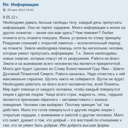
Re: Информации
С
28 июн 2012 23:41
о
о
9.05.12 г.
б
Необходимо давать больше свободы телу, каждый день пропускать
щ
е
информацию. Она не терпит задержек. Много информации о жизни на
н
других планетах – зачем она вам здесь? Чем поможет? Любая
и
е
планета есть планета ловушка. Жизнь устроена по этому принципу.
Рождение сознаний с открытой памятью – исключительный период
на планете. Земле необходима помощь хотя бы нескольких человек,
которые умеют пропускать информацию. Т.к. Земле необходимы
новые энергии, которые спасут её от разрушения. Работа на благо
Земли и на выживание всего человечества является приоритетной.
Много дел будет сделано во Славу Божественной Гуру Ямы – Шакти
Духовной Планетной Смерти. Работа началась. Надо отнестись к ней
максимально серьёзно. Шутить никто не собирается. Шуток не будет.
Необходимо работать на благо всего человечества, всей Планеты.
Мир ждёт помощи от каждого человека, чтобы каждый повернулся
лицом к другим людям. Чаще всего страх, жадность, лень, гордыня
являются причинами обратного – несовместимого с жизнью
поведения. Человек сам выбирает. Поэтому принцип “на” так
действен. Мало кто готов повернуться к другим людям лицом с
открытым сердцем, с вниманием и заботой о другом человеке. Мало
кто знает, думает о том, что добрый – это жестокий по отношению к
тем, кто не умеет быть добрым. Ибо доброта высшая форма