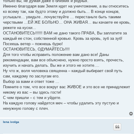
только вы, не думая даже о близких и родных.
Именно благодаря вам Земля идет на уничтожение, а вы относитесь
ко всему так, как будто этому и должно быть… В конце концов,
услышьте… увидьте…почувствуйте … перестаньте быть такими
черствыми …ЕЙ ЖЕ БОЛЬНО… ОНА ЖИВАЯ… вы качаете ее кровь,
режете на куски…
ОСТАНОВИТЕСЬ!!!!!! ВАМ не дано такого ПРАВА, Вы заплатите за
каждый ее стон, собственной кровью. Кровь за кровь, зуб за зуб!
Посеешь ветер – пожнешь бурю!
ОСТАНОВИТЕСЬ, ОДУМАЙТЕСЬ!!!!
Для того чтобы исправить положение вам дано все! Даны
рекомендации, вам все объяснено, нужно просто взять, прочесть,
изучить и начать делать. Вы же и этого не хотите….
Ну что ж, воля человека священна – каждый выбирает свой путь
сам, каждому по заслугам его.
Выбор за вами и ответ тоже …
Помните о том, что все вокруг вас ЖИВОЕ и это все не принадлежит
никому из вас – вы здесь гости!
С чем пришли – с тем и уйдете.
На каждую голову найдется меч – чтобы удалить эту пустую и
ненужную голову с плеч.
lena ivolga