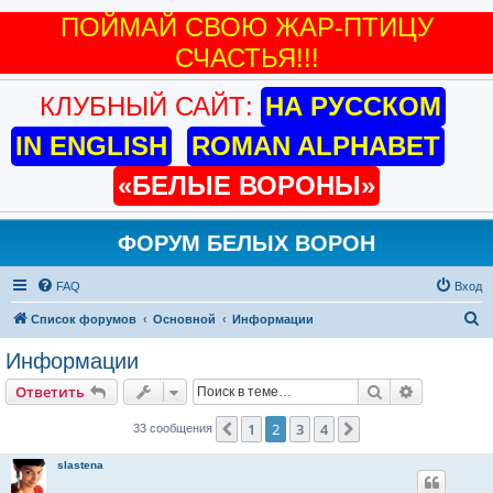
КЛУБНЫЙ САЙТ:
НА РУССКОМ
IN ENGLISH
ROMAN ALPHABET
«БЕЛЫЕ ВОРОНЫ»
ФОРУМ БЕЛЫХ ВОРОН
FAQ
Вход
П
Список форумов
Основной
Информации
о
Информации
и
Поиск
Расширен
Ответить
с
к
1
2
3
4
Пред.
След.
33 сообщения
slastena