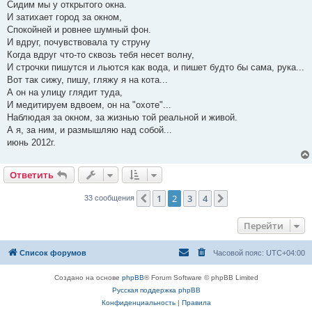
Сидим мы у открытого окна.
щ
е
И затихает город за окном,
н
Спокойней и ровнее шумный фон.
и
е
И вдруг, почувствовала ту струну
Когда вдруг что-то сквозь тебя несет волну,
И строчки пишутся и льются как вода, и пишет будто бы сама, рука...
Вот так сижу, пишу, гляжу я на кота...
А он на улицу глядит туда,
И медитируем вдвоем, он на "охоте"...
Наблюдая за окном, за жизнью той реальной и живой.
А я, за ним, и размышляю над собой...
июнь 2012г.
Ответить
1
2
3
4
Пред.
След.
33 сообщения
Перейти
Список форумов
Часовой пояс:
UTC+04:00
Создано на основе
phpBB
® Forum Software © phpBB Limited
Русская поддержка phpBB
Конфиденциальность
|
Правила