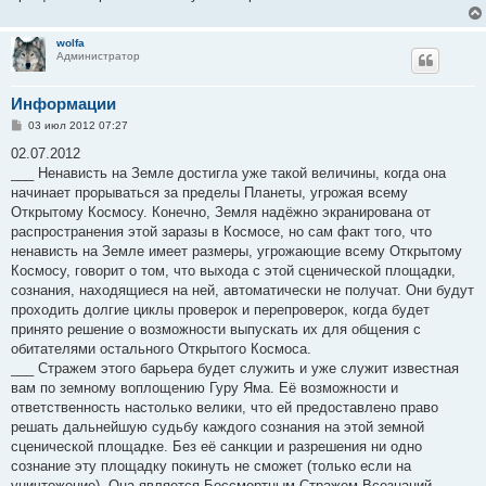
wolfa
Администратор
Информации
С
03 июл 2012 07:27
о
о
02.07.2012
б
___ Ненависть на Земле достигла уже такой величины, когда она
щ
е
начинает прорываться за пределы Планеты, угрожая всему
н
Открытому Космосу. Конечно, Земля надёжно экранирована от
и
е
распространения этой заразы в Космосе, но сам факт того, что
ненависть на Земле имеет размеры, угрожающие всему Открытому
Космосу, говорит о том, что выхода с этой сценической площадки,
сознания, находящиеся на ней, автоматически не получат. Они будут
проходить долгие циклы проверок и перепроверок, когда будет
принято решение о возможности выпускать их для общения с
обитателями остального Открытого Космоса.
___ Стражем этого барьера будет служить и уже служит известная
вам по земному воплощению Гуру Яма. Её возможности и
ответственность настолько велики, что ей предоставлено право
решать дальнейшую судьбу каждого сознания на этой земной
сценической площадке. Без её санкции и разрешения ни одно
сознание эту площадку покинуть не сможет (только если на
уничтожение). Она является Бессмертным Стражем Всезнаний