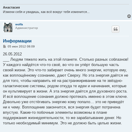
Анастасия
Измени себя и увидишь, как всё вокруг тебя изменится...
wolfa
Администратор
Информации
С
05 июн 2012 08:09
о
о
26.05.2012
б
___ Людям тяжело жить на этой планете. Столько разных соблазнов!
щ
е
У каждого найдётся что-то своё, во что он упёрт большую часть
н
своей жизни. Это что-то забирает очень много энергии, которую ему,
и
е
как воплощённому сознанию, дают Сверху. Но эта энергия даётся не
для того, чтобы направить её на растранжиривание на те звёздно-
галактические системы, родом откуда те идеи и начинания, которые
он культивирует в жизни. А эта энергия даётся для духовного роста.
И всё воплощение сознания должно протекать именно в этом ключе.
Довольно уже отстёгивать энергию кому попало… это не приведёт
ни к чему. Воплощение закончится, вся энергия будет потрачена
впустую. Какие-то побочные элементы возможны в плане
поддержания жизнедеятельности, то же зарабатывание денег. Но
только необходимый минимум. Это не должно быть целью жизни.