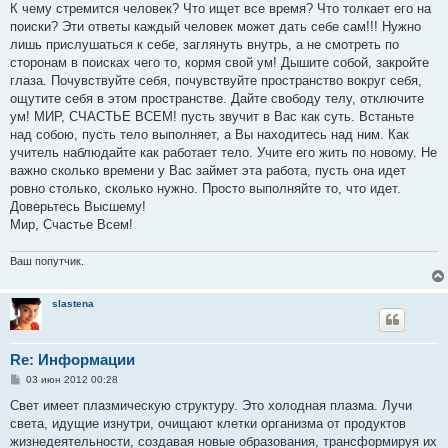
о
К чему стремится человек? Что ищет все время? Что толкает его на
б
поиски? Эти ответы каждый человек может дать себе сам!!! Нужно
щ
е
лишь прислушаться к себе, заглянуть внутрь, а не смотреть по
н
сторонам в поисках чего то, кормя свой ум! Дышите собой, закройте
и
е
глаза. Почувствуйте себя, почувствуйте пространство вокруг себя,
ощутите себя в этом пространстве. Дайте свободу телу, отключите
ум! МИР, СЧАСТЬЕ ВСЕМ! пусть звучит в Вас как суть. Встаньте
над собою, пусть тело выполняет, а Вы находитесь над ним. Как
учитель наблюдайте как работает тело. Учите его жить по новому. Не
важно сколько времени у Вас займет эта работа, пусть она идет
ровно столько, сколько нужно. Просто выполняйте то, что идет.
Доверьтесь Высшему!
Мир, Счастье Всем!
Ваш попутчик.
slastena
Re: Информации
С
03 июн 2012 00:28
о
о
Свет имеет плазмическую структуру. Это холодная плазма. Лучи
б
света, идущие изнутри, очищают клетки организма от продуктов
щ
е
жизнедеятельности, создавая новые образования, трансформируя их