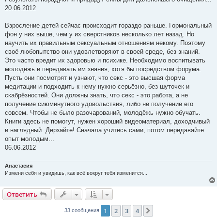
20.06.2012
Взросление детей сейчас происходит гораздо раньше. Гормональный
фон у них выше, чем у их сверстников несколько лет назад. Но
научить их правильным сексуальным отношениям некому. Поэтому
своё любопытство они удовлетворяют в своей среде, без знаний.
Это часто вредит их здоровью и психике. Необходимо воспитывать
молодёжь и передавать им знания, хотя бы посредством форума.
Пусть они посмотрят и узнают, что секс - это высшая форма
медитации и подходить к нему нужно серьёзно, без шуточек и
скабрёзностей. Они должны знать, что секс - это работа, а не
получение сиюминутного удовольствия, либо не получение его
совсем. Чтобы не было разочарований, молодёжь нужно обучать.
Книги здесь не помогут, нужен хороший видеоматериал, доходчивый
и наглядный. Дерзайте! Сначала учитесь сами, потом передавайте
опыт молодым...
06.06.2012
Анастасия
Измени себя и увидишь, как всё вокруг тебя изменится...
Ответить
1
2
3
4
След.
33 сообщения