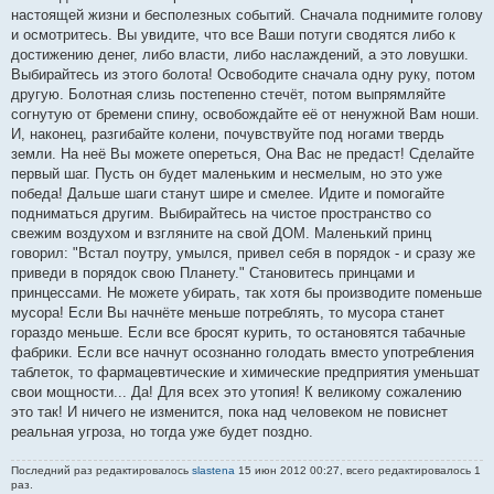
настоящей жизни и бесполезных событий. Сначала поднимите голову
и осмотритесь. Вы увидите, что все Ваши потуги сводятся либо к
достижению денег, либо власти, либо наслаждений, а это ловушки.
Выбирайтесь из этого болота! Освободите сначала одну руку, потом
другую. Болотная слизь постепенно стечёт, потом выпрямляйте
согнутую от бремени спину, освобождайте её от ненужной Вам ноши.
И, наконец, разгибайте колени, почувствуйте под ногами твердь
земли. На неё Вы можете опереться, Она Вас не предаст! Сделайте
первый шаг. Пусть он будет маленьким и несмелым, но это уже
победа! Дальше шаги станут шире и смелее. Идите и помогайте
подниматься другим. Выбирайтесь на чистое пространство со
свежим воздухом и взгляните на свой ДОМ. Маленький принц
говорил: "Встал поутру, умылся, привел себя в порядок - и сразу же
приведи в порядок свою Планету." Становитесь принцами и
принцессами. Не можете убирать, так хотя бы производите поменьше
мусора! Если Вы начнёте меньше потреблять, то мусора станет
гораздо меньше. Если все бросят курить, то остановятся табачные
фабрики. Если все начнут осознанно голодать вместо употребления
таблеток, то фармацевтические и химические предприятия уменьшат
свои мощности... Да! Для всех это утопия! К великому сожалению
это так! И ничего не изменится, пока над человеком не повиснет
реальная угроза, но тогда уже будет поздно.
Последний раз редактировалось
slastena
15 июн 2012 00:27, всего редактировалось 1
раз.