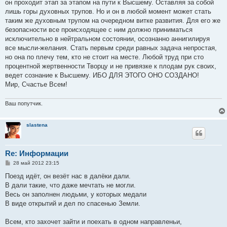
он проходит этап за этапом на пути к Высшему. Оставляя за собой
лишь горы духовных трупов. Но и он в любой момент может стать
таким же духовным трупом на очередном витке развития. Для его же
безопасности все происходящее с ним должно приниматься
исключительно в нейтральном состоянии, осознанно аннигилируя
все мысли-желания. Стать первым среди равных задача непростая,
но она по плечу тем, кто не стоит на месте. Любой труд при сто
процентной жертвенности Творцу и не привязке к плодам рук своих,
ведет сознание к Высшему. ИБО ДЛЯ ЭТОГО ОНО СОЗДАНО!
Мир, Счастье Всем!
Ваш попутчик.
slastena
Re: Информации
С
28 май 2012 23:15
о
о
Поезд идёт, он везёт нас в далёки дали.
б
В дали такие, что даже мечтать не могли.
щ
е
Весь он заполнен людьми, у которых медали
н
В виде открытий и дел по спасенью Земли.
и
е
Всем, кто захочет зайти и поехать в одном направленьи,