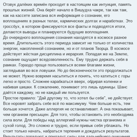
о
Отзвук далёких времён проходит в настоящем как интуиция, память
б
прошлых жизней. Она берёт начало в Вишудха чакре, так как там,
щ
е
как на кассете записана вся информация о сознании, его
н
воплощениях в разных телах, кармических долгах и наработках. Это
и
е
гроссбух, в котором фиксируются все факты и подводятся итоги,
делаются выводы и планируются будущие воплощения.
До очередного воплощения сознания находятся в космосе разное
время. Длительность этого периода зависит не только от количества
энергии, накопленной сознанием, но и от планов Творца. В космосе
действует жёсткая дисциплина и иерархия. Попадая же на Землю,
сознание ощущает вседозволенность. Ему трудно держать себя в
рамках. Гораздо проще пользоваться всеми благами жизни,
заглядывая во все ловушки. Но до бесконечности это продолжаться
не может. Нужно вовремя насытиться и понять, что катиться с горы
легко и просто. Сложнее карабкаться вверх, обдирая коленки и
набивая шишки. К сожалению, понимают это лишь единицы. Шанс
даётся каждому, но не каждый им пользуется.
Простое правило: "Дай другому то, что хотел бы себе", не действует.
Все норовят забрать себе всё по максимуму. Чем больше есть, тем
больше хочется. Даже аллергия не останавливает. А она показывает,
чем организм пресыщен. Для того, чтобы остановить это необходима
сила воли. Для победы над аллергией нужны чистка организма и
сухой голод. Это сложно и трудно, если привык себя ублажать. Но
стоит только начать, набраться терпения и дождаться результатов.
Результаты порадуют и придадут силы для дальнейшего очищения...