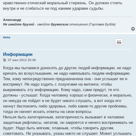
нравственно-этический моральный стержень. Он должен стоять
внутри и не сгибаться ни под какими ударами судьбы.
Александр
Не имейте друзей
- имейте
дружеские
отношения (Гаутама Будда)
toma
Информации
С
07 июн 2012 20:38
о
о
Когда мы пытаемся доносить до других людей информации, не надо
б
кричать во всеуслышание, не надо навязывать людям информацию.
щ
е
Тем, кому непосредственно предназначена она - они услышат ее и
н
воспримут. Не надо ходить с лозунгами на митинги, чтобы
и
е
выкрикивать эту информацию. Кому надо, сами придут, те кто
должны - услышат. Когда человеку хорошо и физически, и морально,
он никуда не пойдет и не будет никого слушать, а вот когда его
начнут беспокоить либо здоровье, либо какие-то другие проблемы,
тогда он начнет искать ответы на свои вопросы.
Нельзя быть категоричным, категоричность вызывает в человеке
защитные рефлексы, негатив, он закроется и ничего воспринимать не
будет. Надо быть мягким, плавным, чтобы говорить другим,
советовать. Не указывать, указы никто не слушает. Может услышать