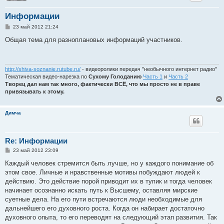
Информации
С
23 май 2012 21:24
о
о
Общая тема для разноплановых информаций участников.
б
щ
е
н
и
http://shiva-soznanie.rutube.ru/
- видеоролики передач "необычного интернет радио"
е
Тематическая видео-нарезка по
Сухому Голоданию
Часть 1
и
Часть 2
Творец дал нам так много, фактически ВСЁ, что мы просто не в праве
привязывать к этому.
Димча
Re: Информации
С
23 май 2012 23:09
о
о
Каждый человек стремится быть лучше, но у каждого понимание об
б
этом свое. Личные и нравственные мотивы побуждают людей к
щ
е
действию. Это действие порой приводит их в тупик и тогда человек
н
начинает осознанно искать путь к Высшему, оставляя мирские
и
е
суетные дела. На его пути встречаются люди необходимые для
дальнейшего его духовного роста. Когда он набирает достаточно
духовного опыта, то его переводят на следующий этап развития. Так