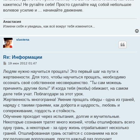
кажетесь! Не ругайте себя! Просто сделайте над собой небольшое
волевое усилие и ... начинайте движение.
Анастасия
Измени себя и увидишь, как всё вокруг тебя изменится...
slastena
Re: Информации
С
19 июн 2012 01:47
о
о
Людям нужно научиться прощать! Это первый шаг на пути к
б
жертвенности. Для того, чтобы научиться прощать, необходимо
щ
е
осознать своё собственное несовершенство. "Ты сам можешь
н
причинять другим боль!" И когда тебя (якобы) обижают, на самом
и
е
деле тебя учат. Поблагодари за этот урок.
Жертвенность многогранна! Умение прощать обиды - одна из граней,
наряду с такими гранями, как доброта и щедрость, любовь и
сопереживание, гордость и стойкость.
Обучение проходит через испытания, долгие и мучительные.
Некоторые сознания тратят много жизней, чтобы отшлифовать всего
одну грань, а некоторые - за одну жизнь отрабатывают несколько
граней. Отшлифованная грань остаётся с сознанием на все
последующие воплощения, просто каждый раз получает