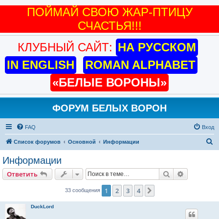
КЛУБНЫЙ САЙТ:
НА РУССКОМ
IN ENGLISH
ROMAN ALPHABET
«БЕЛЫЕ ВОРОНЫ»
ФОРУМ БЕЛЫХ ВОРОН
FAQ
Вход
П
Список форумов
Основной
Информации
о
Информации
и
Поиск
Расширен
Ответить
с
к
1
2
3
4
След.
33 сообщения
DuckLord