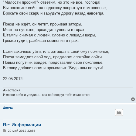
"Милости просим!"- ответим, но это не всё, господа!
Вы покажите себя, на подножку запрыгнув в мгновенье,
Бросьте свой скарб и забудьте дорогу назад навсегда.
Поезд не ждёт, он летит, пробивая заторы.
Мчит по пустыне, проходит туннели в горах,
Штампы снимая с людей, словно с лошади шоры,
Громко гудит, разбивая сомнения в прах.
Если захочешь уйти, иль затащат в свой омут сомненья,
Поезд замедлит свой ход, предлагая спокойно сойти.
Новый попутчик войдёт, представляя своё поколенье,
В топку добавит огня и промолвит:"Ведь нам по пути!
22.05.2012г.
Анастасия
Измени себя и увидишь, как всё вокруг тебя изменится...
Димча
Re: Информации
С
29 май 2012 22:55
о