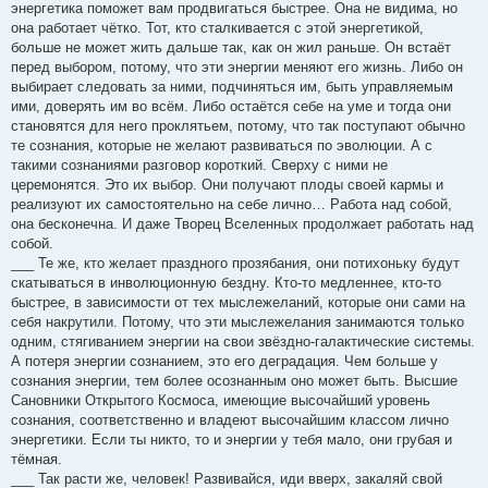
энергетика поможет вам продвигаться быстрее. Она не видима, но
она работает чётко. Тот, кто сталкивается с этой энергетикой,
больше не может жить дальше так, как он жил раньше. Он встаёт
перед выбором, потому, что эти энергии меняют его жизнь. Либо он
выбирает следовать за ними, подчиняться им, быть управляемым
ими, доверять им во всём. Либо остаётся себе на уме и тогда они
становятся для него проклятьем, потому, что так поступают обычно
те сознания, которые не желают развиваться по эволюции. А с
такими сознаниями разговор короткий. Сверху с ними не
церемонятся. Это их выбор. Они получают плоды своей кармы и
реализуют их самостоятельно на себе лично… Работа над собой,
она бесконечна. И даже Творец Вселенных продолжает работать над
собой.
___ Те же, кто желает праздного прозябания, они потихоньку будут
скатываться в инволюционную бездну. Кто-то медленнее, кто-то
быстрее, в зависимости от тех мыслежеланий, которые они сами на
себя накрутили. Потому, что эти мыслежелания занимаются только
одним, стягиванием энергии на свои звёздно-галактические системы.
А потеря энергии сознанием, это его деградация. Чем больше у
сознания энергии, тем более осознанным оно может быть. Высшие
Сановники Открытого Космоса, имеющие высочайший уровень
сознания, соответственно и владеют высочайшим классом лично
энергетики. Если ты никто, то и энергии у тебя мало, они грубая и
тёмная.
___ Так расти же, человек! Развивайся, иди вверх, закаляй свой