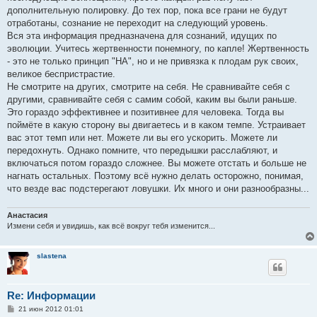
дополнительную полировку. До тех пор, пока все грани не будут
отработаны, сознание не переходит на следующий уровень.
Вся эта информация предназначена для сознаний, идущих по
эволюции. Учитесь жертвенности понемногу, по капле! Жертвенность
- это не только принцип "НА", но и не привязка к плодам рук своих,
великое беспристрастие.
Не смотрите на других, смотрите на себя. Не сравнивайте себя с
другими, сравнивайте себя с самим собой, каким вы были раньше.
Это гораздо эффективнее и позитивнее для человека. Тогда вы
поймёте в какую сторону вы двигаетесь и в каком темпе. Устраивает
вас этот темп или нет. Можете ли вы его ускорить. Можете ли
передохнуть. Однако помните, что передышки расслабляют, и
включаться потом гораздо сложнее. Вы можете отстать и больше не
нагнать остальных. Поэтому всё нужно делать осторожно, понимая,
что везде вас подстерегают ловушки. Их много и они разнообразны...
Анастасия
Измени себя и увидишь, как всё вокруг тебя изменится...
slastena
Re: Информации
С
21 июн 2012 01:01
о