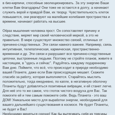
н
в био-кирпичи, способные эволюционировать. За эту энергию Ваши
и
е
клетки Вам благодарны! Они тоже не остаются в долгу, а начинают
служить верой и правдой Вам, их творцу. Чувствительность клеток
повышается, они реагируют на малейшие колебания пространства и
времени, начинают работать на высшее.
Образ мышления человека прост. Он сопоставляет причину и
следствие, меряет мир своей человеческой меркой, а это не
правильно. В мире существует множество связей, отличных от
причинно-следственных. Эти связи намного важнее. Например, связь
интуитивная, телепатическая, кармическая, пространственно-
временная и др. Эти связи и разрушают все причинно-следственные
цепочки, выстроенные людьми. Поэтому не стройте планов, живите в
настоящем, в "здесь и сейчас". Радуйтесь каждому подаренному
Вам дню. Поймите, что всё, что происходит в природе необходимо
вашей Планете, даже если Вам происходящее мешает. Скажите
спасибо за работу, которая выполняется. Старайтесь мыслить
положительно, тогда ежедневно, по капле, в негативную оболочку
Планеты будут добавляться позитивные вибрации, и ей станет легче.
Для неё это то же самое, что глоток чистого воздуха для Вас. Так
помогите ей и тем самым поможете себе. Ведь Планета - это ваш
ДОМ! Уникальное место для выработки энергии, необходимой для
вашего дальнейшего существования в космосе. Не будет Планеты,
не будет и Вас!
Необходимо меняться срочно! Как бы вытягивать себя из трясины