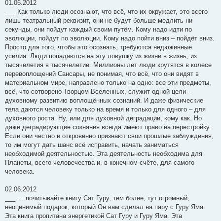
01.06.2012
___ Как только люди осознают, что всё, что их окружает, это всего
лишь театральный реквизит, они не будут больше медлить ни
секунды, они пойдут каждый своим путём. Кому надо идти по
эволюции, пойдут по эволюции. Кому надо пойти вниз – пойдёт вниз.
Просто для того, чтобы это осознать, требуются недюжинные
усилия. Люди попадаются на эту ловушку из жизни в жизнь, из
тысячелетия в тысячелетие. Миллионы лет люди крутятся в колесе
перевоплощений Сансары, не понимая, что всё, что они видят в
материальном мире, направлено только на одно: все эти предметы,
всё, что сотворено Творцом Вселенных, служит одной цели –
духовному развитию воплощённых сознаний. И даже физические
тела даются человеку только на время и только для одного – для
духовного роста. Ну, или для духовной деградации, кому как. Но
даже деградирующие сознания всегда имеют право на перестройку.
Если они честно и откровенно признают свои прошлые заблуждения,
то им могут дать шанс всё исправить, начать заниматься
необходимой деятельностью. Эта деятельность необходима для
Планеты, всего человечества и, в конечном счёте, для самого
человека.
02.06.2012
___ … почитывайте книгу Сат Гуру, тем более, тут огромный,
неоценимый подарок, который Он вам сделал на пару с Гуру Яма.
Эта книга пропитана энергетикой Сат Гуру и Гуру Яма. Эта