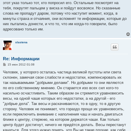
этот указ только тот, кто попросил его. Остальные посмотрят на
тебя, покрутят пальцем у виска и пойдут восвояси. Но сказанные
слова не пропадут даром, потому что наступит момент, когда, в
минуты страха и отчаяния, они вспомнят те информации, которые до
них пытались донести, и что то, что им когда-то говорили, было
адресовано только им.
slastena
Re: Информации
С
15 июн 2012 01:08
о
о
Человек, у которого осталась частица великой пустоты или света
б
склонен, замечая свои слабости и недостатки, компенсировать их
щ
е
так называемыми "добрыми делами". Но добрыми то они являются
н
по его собственному мнению. Он старается изо всех сил кого-то
и
е
насильно осчастливить. Таким образом он стремится уравновесить
весы, на одной чаше которых его недостатки, а на другой - его
"добрые дела". Так весы и раскачиваются, то в одну, то в другую
сторону. Человек не понимает, что гораздо проще их уравновесить,
если переключить внимание с наполнения чаш и начать двигаться
ближе к центру, стержню, на котором держатся чаши. Как только
центр будет достигнут, ничего не придётся делать. Весы перестанут
качаться. Для этого нужно понять, что Вы не такие плохие, как себе