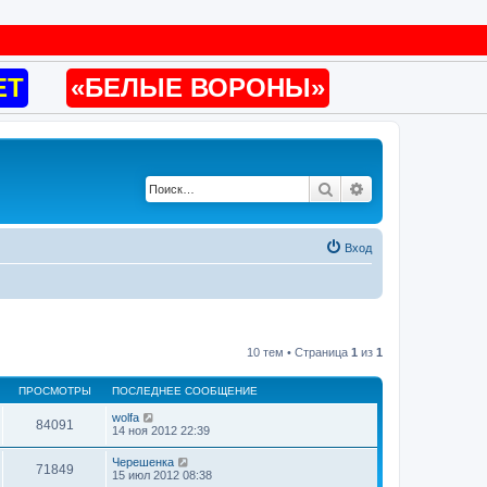
ET
«БЕЛЫЕ ВОРОНЫ»
Поиск
Расширенный по
Вход
10 тем • Страница
1
из
1
ПРОСМОТРЫ
ПОСЛЕДНЕЕ СООБЩЕНИЕ
wolfa
84091
14 ноя 2012 22:39
Черешенка
71849
15 июл 2012 08:38