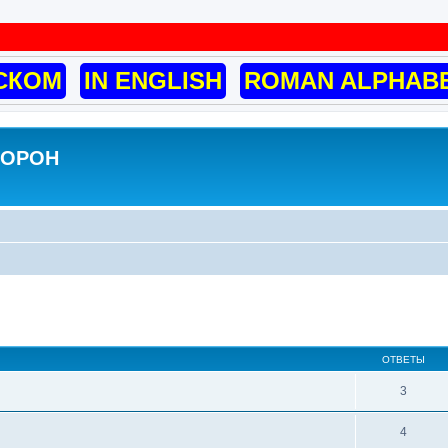
СКОМ
IN ENGLISH
ROMAN ALPHAB
ВОРОН
енный поиск
ОТВЕТЫ
3
4