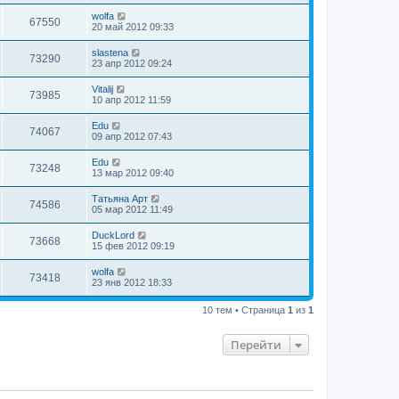
wolfa
67550
20 май 2012 09:33
slastena
73290
23 апр 2012 09:24
Vitalij
73985
10 апр 2012 11:59
Edu
74067
09 апр 2012 07:43
Edu
73248
13 мар 2012 09:40
Татьяна Арт
74586
05 мар 2012 11:49
DuckLord
73668
15 фев 2012 09:19
wolfa
73418
23 янв 2012 18:33
10 тем • Страница
1
из
1
Перейти