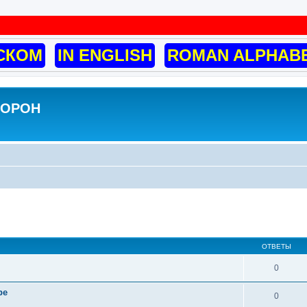
СКОМ
IN ENGLISH
ROMAN ALPHAB
ВОРОН
ширенный поиск
ОТВЕТЫ
0
ре
0