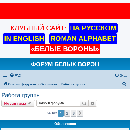
КЛУБНЫЙ САЙТ:
НА РУССКОМ
IN ENGLISH
ROMAN ALPHABET
«БЕЛЫЕ ВОРОНЫ»
ФОРУМ БЕЛЫХ ВОРОН
FAQ
Вход
П
Список форумов
Основной
Работа группы
о
Работа группы
и
Поиск
Расширенный пои
Новая тема
с
к
1
2
3
След.
66 тем
Объявления