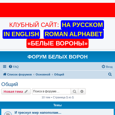
КЛУБНЫЙ САЙТ:
НА РУССКОМ
IN ENGLISH
ROMAN ALPHABET
«БЕЛЫЕ ВОРОНЫ»
ФОРУМ БЕЛЫХ ВОРОН
FAQ
Вход
П
Список форумов
Основной
Общий
о
Общий
и
Поиск
Расширенный пои
Новая тема
с
10 тем • Страница
1
из
1
к
Темы
И треснул мир напополам...